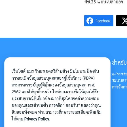
ศช.23 แบบใบลาออก
Facebook
มหาวิทยาลัยมหามกุฏราชวิทยาลัย
สำหรับอ
วิทยาเขตศรีล้านช้าง
เว็บไซต์ มมร วิทยาเขตศรีล้านช้าง มีนโยบายป้องกัน
e-Portfo
การละเมิดข้อมูลส่วนบุคคลของผู้ใช้บริการ (PDPA)
วัดศรีสุทธาวาส
ระบบสาร
ตามพระราชบัญญัติคุ้มครองข้อมูลส่วนบุคคล พ.ศ.
เลขที่ 253/7 ถ.วิสุทธิเทพ
การจัดกา
2562 และใช้คุกกี้บนเว็บไซต์ของเราเพื่อให้คุณได้รับ
ต.กุดป่อง อ.เมือง จ. เลย 42000
ประสบการณ์ที่เกี่ยวข้องมากที่สุดโดยจดจำความชอบ
โทรศัพท์. 042 – 813028, 042 –
ของคุณและเข้าชมซ้ำ การคลิก“ ยอมรับ” แสดงว่าคุณ
830434
ยินยอมทั้งหมด ท่านสามารถศึกษารายละเอียดเพิ่มเติม
ได้ตาม
Privacy Policy.