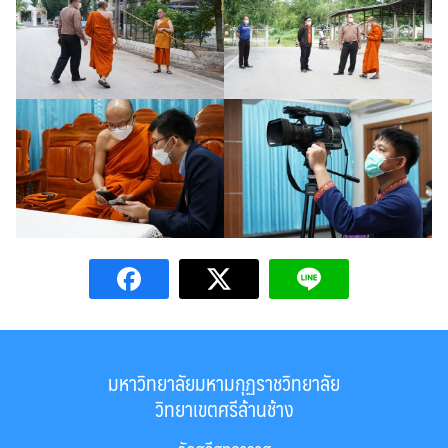
มหาวิทยาลัยมหามกุฏราชวิทยาลัย
วิทยาเขตศรีล้านช้าง