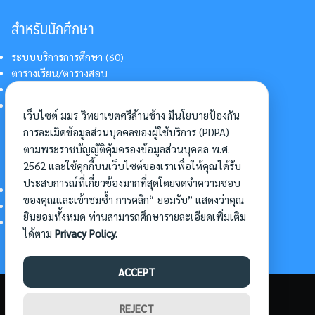
สำหรับนักศึกษา
ระบบบริการการศึกษา (60)
ตารางเรียน/ตารางสอบ
สารสนเทศบริการนักศึกษา
การแต่งกายนักศึกษา
เว็บไซต์ มมร วิทยาเขตศรีล้านช้าง มีนโยบายป้องกัน
การละเมิดข้อมูลส่วนบุคคลของผู้ใช้บริการ (PDPA)
ตามพระราชบัญญัติคุ้มครองข้อมูลส่วนบุคคล พ.ศ.
อื่นๆ
2562 และใช้คุกกี้บนเว็บไซต์ของเราเพื่อให้คุณได้รับ
ประสบการณ์ที่เกี่ยวข้องมากที่สุดโดยจดจำความชอบ
การเข้าศึกษาต่อ
ของคุณและเข้าชมซ้ำ การคลิก“ ยอมรับ” แสดงว่าคุณ
ดาวน์โหลดแบบฟอร์ม
ยินยอมทั้งหมด ท่านสามารถศึกษารายละเอียดเพิ่มเติม
การบริหารจัดการโครงการ
ได้ตาม
Privacy Policy.
ACCEPT
©2026 SLC.MBU.AC.TH. ALL RIGHTS RESERVED.
REJECT