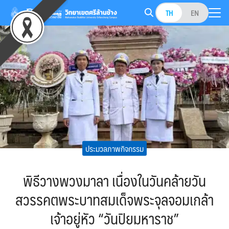
Skip
TH
EN
to
Search
content
for:
ประมวลภาพกิจกรรม
พิธีวางพวงมาลา เนื่องในวันคล้ายวัน
สวรรคตพระบาทสมเด็จพระจุลจอมเกล้า
เจ้าอยู่หัว “วันปิยมหาราช”