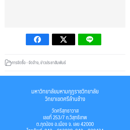
การจัดซื้อ - จัดจ้าง
,
ข่าวประชาสัมพันธ์
มหาวิทยาลัยมหามกุฏราชวิทยาลัย
วิทยาเขตศรีล้านช้าง
วัดศรีสุทธาวาส
เลขที่ 253/7 ถ.วิสุทธิเทพ
ต.กุดป่อง อ.เมือง จ. เลย 42000