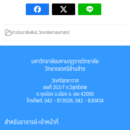
ข่าวประชาสัมพันธ์
,
วิทยาลัยศาสนศาสตร์
มหาวิทยาลัยมหามกุฏราชวิทยาลัย
วิทยาเขตศรีล้านช้าง
วัดศรีสุทธาวาส
เลขที่ 253/7 ถ.วิสุทธิเทพ
ต.กุดป่อง อ.เมือง จ. เลย 42000
โทรศัพท์. 042 – 813028, 042 – 830434
สำหรับอาจารย์-เจ้าหน้าที่