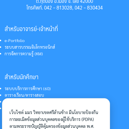
ต.กุดป่อง อ.เมือง จ. เลย 42000
โทรศัพท์. 042 – 813028, 042 – 830434
สำหรับอาจารย์-เจ้าหน้าที่
e-Portfolio
ระบบสารบรรณอิเล็กทรอนิกส์
การจัดการความรู้ (KM)
สำหรับนักศึกษา
ระบบบริการการศึกษา (60)
ตารางเรียน/ตารางสอบ
สารสนเทศบริการนักศึกษา
การแต่งกายนักศึกษา
เว็บไซต์ มมร วิทยาเขตศรีล้านช้าง มีนโยบายป้องกัน
การละเมิดข้อมูลส่วนบุคคลของผู้ใช้บริการ (PDPA)
ตามพระราชบัญญัติคุ้มครองข้อมูลส่วนบุคคล พ.ศ.