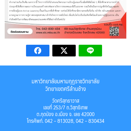
มหาวิทยาลัยมหามกุฏราชวิทยาลัย
วิทยาเขตศรีล้านช้าง
วัดศรีสุทธาวาส
เลขที่ 253/7 ถ.วิสุทธิเทพ
ต.กุดป่อง อ.เมือง จ. เลย 42000
โทรศัพท์. 042 – 813028, 042 – 830434