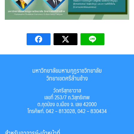
มหาวิทยาลัยมหามกุฏราชวิทยาลัย
วิทยาเขตศรีล้านช้าง
วัดศรีสุทธาวาส
เลขที่ 253/7 ถ.วิสุทธิเทพ
ต.กุดป่อง อ.เมือง จ. เลย 42000
โทรศัพท์. 042 – 813028, 042 – 830434
สำหรับอาจารย์-เจ้าหน้าที่