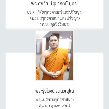
พระศุภวัฒน์ สุขวฑฺฒโน, ดร.
ปร.ด. (วิจัยพุทธศาสตร์และปรัชญา)
ศน.ม. (พุทธศาสนาและปรัชญา)
วท.บ. (จุลชีววิทยา)
พระรุ่งโรจน์ รตนวณฺโณ
พธ.ม. (พระพุทธศาสนา)
ศน.บ. (พุทธศาสตร์)